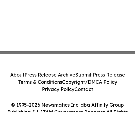
About
Press Release Archive
Submit Press Release
Terms & Conditions
Copyright/DMCA Policy
Privacy Policy
Contact
© 1995-2026 Newsmatics Inc. dba Affinity Group
Publishing & LATAM Government Reporter. All Rights
Reserved.
Cookie Settings / Your Privacy Choices